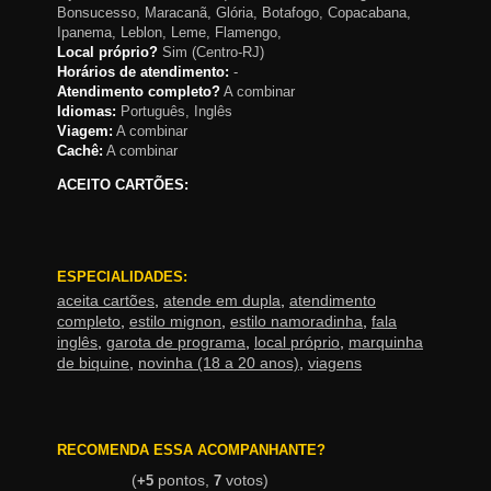
Bonsucesso, Maracanã, Glória, Botafogo, Copacabana,
Ipanema, Leblon, Leme, Flamengo,
Local próprio?
Sim (Centro-RJ)
Horários de atendimento:
-
Atendimento completo?
A combinar
Idiomas:
Português, Inglês
Viagem:
A combinar
Cachê:
A combinar
ACEITO CARTÕES:
ESPECIALIDADES:
aceita cartões
,
atende em dupla
,
atendimento
completo
,
estilo mignon
,
estilo namoradinha
,
fala
inglês
,
garota de programa
,
local próprio
,
marquinha
de biquine
,
novinha (18 a 20 anos)
,
viagens
RECOMENDA ESSA ACOMPANHANTE?
(
pontos,
votos)
+5
7