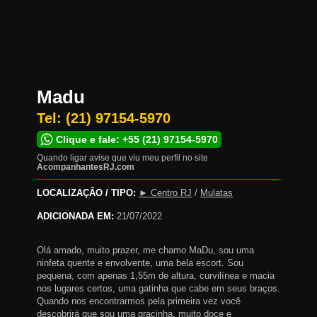
Madu
Tel:
(21) 97154-5970
Clique e fale: +55 (21) 97154-5970
Quando ligar avise que viu meu perfil no site
AcompanhantesRJ.com
LOCALIZAÇÃO / TIPO:
► Centro RJ
/
Mulatas
ADICIONADA EM:
21/07/2022
Olá amado, muito prazer, me chamo MaDu, sou uma
ninfeta quente e envolvente, uma bela escort. Sou
pequena, com apenas 1,55m de altura, curvilínea e macia
nos lugares certos, uma gatinha que cabe em seus braços.
Quando nos encontrarmos pela primeira vez você
descobrirá que sou uma gracinha, muito doce e