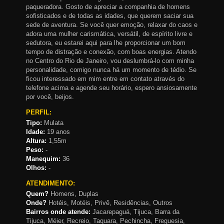
paqueradora. Gosto de apreciar a companhia de homens
sofisticados e de todas as idades, que querem saciar sua
sede de aventura. Se você quer emoção, relaxar do caos e
adora uma mulher carismática, versátil, de espírito livre e
sedutora, eu estarei aqui para lhe proporcionar um bom
tempo de distração e conexão, com boas energias. Atendo
no Centro do Rio de Janeiro, vou deslumbrá-lo com minha
personalidade, comigo nunca há um momento de tédio. Se
ficou interessado em mim entre em contato através do
telefone acima e agende seu horário, espero ansiosamente
por você, beijos.
PERFIL:
Tipo:
Mulata
Idade:
19 anos
Altura:
1,55m
Peso:
-
Manequim:
36
Olhos:
-
ATENDIMENTO:
Quem?
Homens, Duplas
Onde?
Hotéis, Motéis, Privê, Residências, Outros
Bairros onde atende:
Jacarepaguá, Tijuca, Barra da
Tijuca, Méier, Recreio, Taquara, Pechincha, Freguesia,