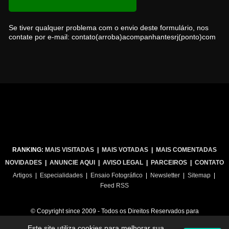
Se tiver qualquer problema com o envio deste formulário, nos
contate por e-mail: contato(arroba)acompanhantesrj(ponto)com
RANKING:
MAIS VISITADAS
|
MAIS VOTADAS
|
MAIS COMENTADAS
NOVIDADES
|
ANUNCIE AQUI
|
AVISO LEGAL
|
PARCEIROS
|
CONTATO
Artigos
|
Especialidades
|
Ensaio Fotográfico
|
Newsletter
|
Sitemap
|
Feed RSS
© Copyright since 2009 - Todos os Direitos Reservados para
Acompanhantes RJ
Este site utiliza cookies para melhorar sua