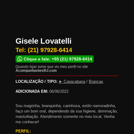
Gisele Lovatelli
Tel:
(21) 97928-6414
Clique e fale: +55 (21) 97928-6414
Quando ligar avise que viu meu perfil no site
AcompanhantesRJ.com
LOCALIZAÇÃO / TIPO:
► Copacabana
/
Brancas
ADICIONADA EM:
06/06/2022
Sou magrinha, branquinha, carinhosa, estilo namoradinha,
faço um bom oral, dependendo da sua higiene, dominação,
masturbação. Atendimento somente no meu local. Venha
me conhecer!
PERFIL: