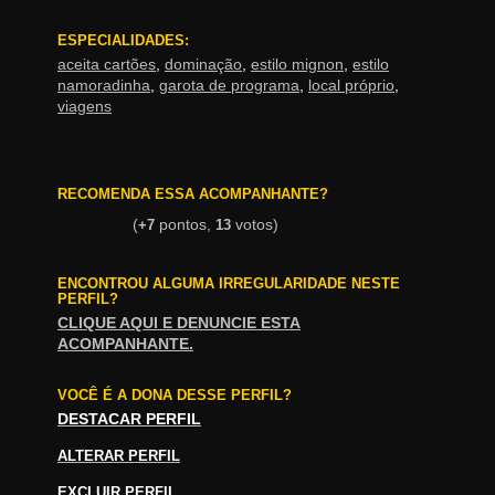
ESPECIALIDADES:
aceita cartões
,
dominação
,
estilo mignon
,
estilo
namoradinha
,
garota de programa
,
local próprio
,
viagens
RECOMENDA ESSA ACOMPANHANTE?
(
pontos,
votos)
+7
13
ENCONTROU ALGUMA IRREGULARIDADE NESTE
PERFIL?
CLIQUE AQUI E DENUNCIE ESTA
ACOMPANHANTE.
VOCÊ É A DONA DESSE PERFIL?
DESTACAR PERFIL
ALTERAR PERFIL
EXCLUIR PERFIL