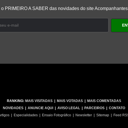
r o PRIMEIRO A SABER das novidades do site Acompanhante
RANKING:
MAIS VISITADAS
|
MAIS VOTADAS
|
MAIS COMENTADAS
NOVIDADES
|
ANUNCIE AQUI
|
AVISO LEGAL
|
PARCEIROS
|
CONTATO
Artigos
|
Especialidades
|
Ensaio Fotográfico
|
Newsletter
|
Sitemap
|
Feed RS