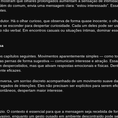
cial mostram que olhares prolongados aumentam a sensação de intimid
 além do comum, envia uma mensagem clara: “estou interessado”. Es
tes.
dutor. Há o olhar curioso, que observa de forma quase inocente; o olh
ca de se esconder para despertar curiosidade. Cada um deles pode ser 
 não verbal. Em encontros casuais ou situações íntimas, dominar ess
sa
o os capítulos seguintes. Movimentos aparentemente simples — como toc
 as pernas de forma sugestiva — comunicam interesse e atração. Essas
m despercebidos, mas que ativam respostas emocionais e físicas. Den
nte eficazes.
conversa, um sorriso discreto acompanhado de um movimento suave 
regados de intenções. Eles não precisam ser explícitos para serem ef
ontâneos, despertam maior interesse.
io. O contexto é essencial para que a mensagem seja recebida de fo
vasivo, enquanto um gesto ousado em ambiente descontraído pode se