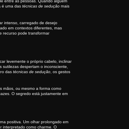
ade entre as pessoas. Quando alguém
sa é uma das
técnicas de sedução
mais
ar intenso, carregado de desejo
usado em contextos diferentes, mas
e recurso pode transformar
ar levemente o próprio cabelo, inclinar
 sutilezas despertam o inconsciente,
tro das
técnicas de sedução
, os gestos
das mãos, ou mesmo a forma como
icazes. O segredo está justamente em
rma positiva. Um olhar prolongado em
r interpretado como charme. O