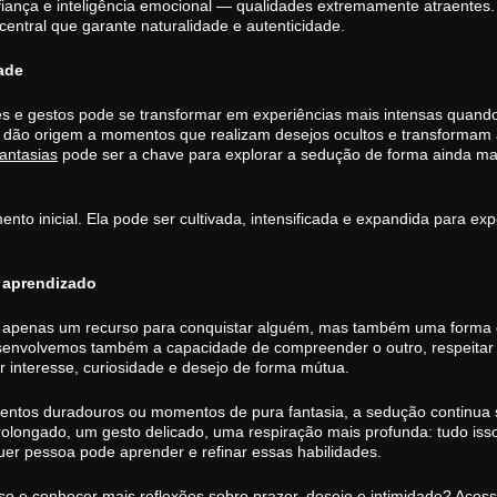
nfiança e inteligência emocional — qualidades extremamente atraentes
ntral que garante naturalidade e autenticidade.
ade
 e gestos pode se transformar em experiências mais intensas quando
s dão origem a momentos que realizam desejos ocultos e transformam 
fantasias
pode ser a chave para explorar a sedução de forma ainda ma
ento inicial. Ela pode ser cultivada, intensificada e expandida para e
 aprendizado
 apenas um recurso para conquistar alguém, mas também uma forma 
desenvolvemos também a capacidade de compreender o outro, respeitar 
r interesse, curiosidade e desejo de forma mútua.
mentos duradouros ou momentos de pura fantasia, a sedução continua
longado, um gesto delicado, uma respiração mais profunda: tudo isso p
er pessoa pode aprender e refinar essas habilidades.
so e conhecer mais reflexões sobre prazer, desejo e intimidade? Aces