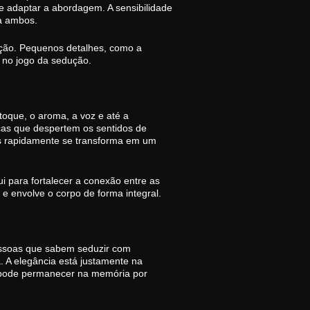
e adaptar a abordagem. A sensibilidade
ra ambos.
tuação. Pequenos detalhes, como a
r no jogo da sedução.
toque, o aroma, a voz e até a
icas que despertem os sentidos de
s rapidamente se transforma em um
i para fortalecer a conexão entre as
 e envolve o corpo de forma integral.
Pessoas que sabem seduzir com
 A elegância está justamente na
 pode permanecer na memória por