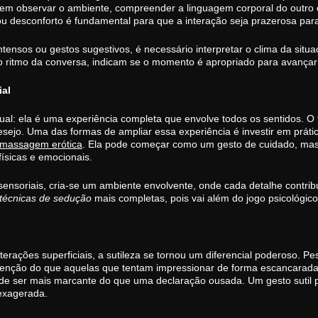
em observar o ambiente, compreender a linguagem corporal do outro 
 ou desconforto é fundamental para que a interação seja prazerosa pa
 intensos ou gestos sugestivos, é necessário interpretar o clima da si
é o ritmo da conversa, indicam se o momento é apropriado para avança
ial
al: ela é uma experiência completa que envolve todos os sentidos. O 
esejo. Uma das formas de ampliar essa experiência é investir em prát
massagem erótica
. Ela pode começar como um gesto de cuidado, ma
físicas e emocionais.
sensoriais, cria-se um ambiente envolvente, onde cada detalhe contribu
técnicas de sedução
mais completas, pois vai além do jogo psicológico
terações superficiais, a sutileza se tornou um diferencial poderoso. 
enção do que aquelas que tentam impressionar de forma escancarada.
de ser mais marcante do que uma declaração ousada. Um gesto sutil
exagerada.