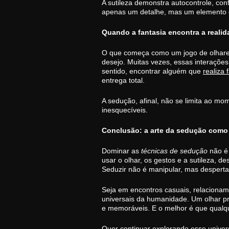
A sutileza demonstra autocontrole, co
apenas um detalhe, mas um elemento ce
Quando a fantasia encontra a realid
O que começa como um jogo de olhares
desejo. Muitas vezes, essas interaçõe
sentido, encontrar alguém que
realiza 
entrega total.
A sedução, afinal, não se limita ao mom
inesquecíveis.
Conclusão: a arte da sedução como
Dominar as
técnicas de sedução
não é
usar o olhar, os gestos e a sutileza, 
Seduzir não é manipular, mas desperta
Seja em encontros casuais, relaciona
universais da humanidade. Um olhar pro
e memoráveis. E o melhor é que qualqu
Quer continuar explorando esse univer