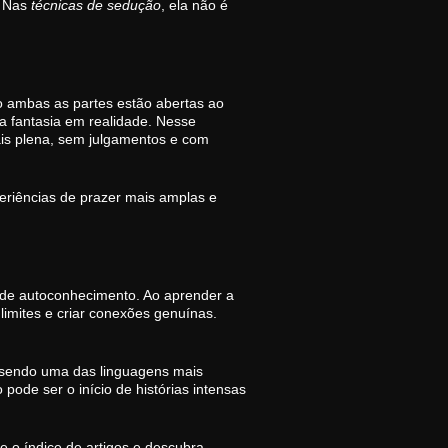
. Nas
técnicas de sedução
, ela não é
 ambas as partes estão abertas ao
a fantasia em realidade. Nesse
is plena, sem julgamentos e com
xperiências de prazer mais amplas e
de autoconhecimento. Ao aprender a
limites e criar conexões genuínas.
 sendo uma das linguagens mais
ode ser o início de histórias intensas
se o
índice de artigos
e descubra