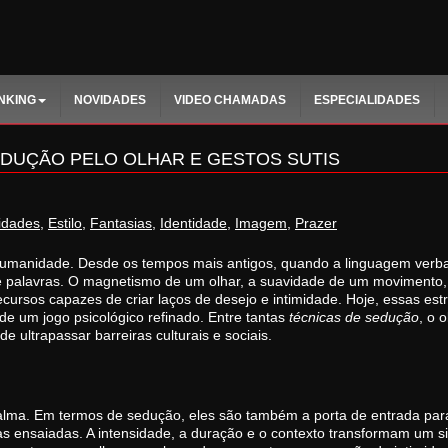
NKING
NOVIDADES
VIDEO CHAMADAS
ESPECIALIDADES
EDUÇÃO PELO OLHAR E GESTOS SUTIS
idades
,
Estilo
,
Fantasias
,
Identidade
,
Imagem
,
Prazer
umanidade. Desde os tempos mais antigos, quando a linguagem verbal 
ue palavras. O magnetismo de um olhar, a suavidade de um movimento
cursos capazes de criar laços de desejo e intimidade. Hoje, essas es
e um jogo psicológico refinado. Entre tantas
técnicas de sedução
, o 
 ultrapassar barreiras culturais e sociais.
 alma. Em termos de sedução, eles são também a porta de entrada par
as ensaiadas. A intensidade, a duração e o contexto transformam um s