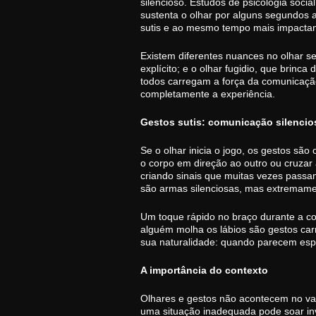
silencioso. Estudos de psicologia so
sustenta o olhar por alguns segundos
sutis e ao mesmo tempo mais impactan
Existem diferentes nuances no olhar se
explícito; e o olhar fugidio, que brin
todos carregam a força da comunicação
completamente a experiência.
Gestos sutis: comunicação silencio
Se o olhar inicia o jogo, os gestos sã
o corpo em direção ao outro ou cruzar
criando sinais que muitas vezes passa
são armas silenciosas, mas extremame
Um toque rápido no braço durante a 
alguém molha os lábios são gestos car
sua naturalidade: quando parecem esp
A importância do contexto
Olhares e gestos não acontecem no vaz
uma situação inadequada pode soar in