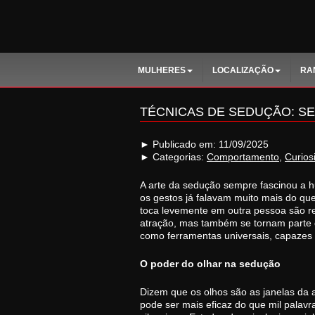
MULHERES
LOCALIZAÇÃO
RA
TÉCNICAS DE SEDUÇÃO: S
► Publicado em: 11/09/2025
► Categorias:
Comportamento
,
Curios
A arte da sedução sempre fascinou a h
os gestos já falavam muito mais do q
toca levemente em outra pessoa são re
atração, mas também se tornam parte d
como ferramentas universais, capazes de
O poder do olhar na sedução
Dizem que os olhos são as janelas da
pode ser mais eficaz do que mil palavr