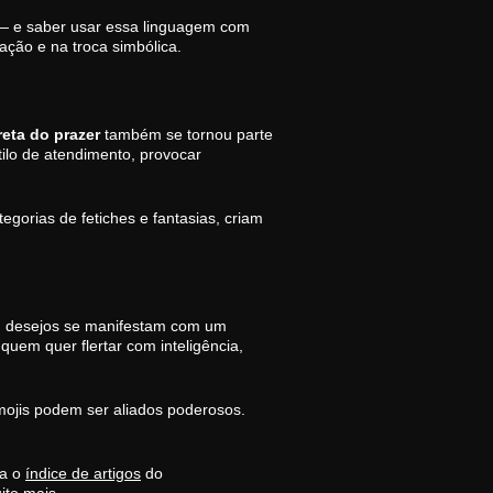
 — e saber usar essa linguagem com
ação e na troca simbólica.
eta do prazer
também se tornou parte
tilo de atendimento, provocar
tegorias de fetiches e fantasias, criam
m, desejos se manifestam com um
quem quer flertar com inteligência,
mojis podem ser aliados poderosos.
ra o
índice de artigos
do