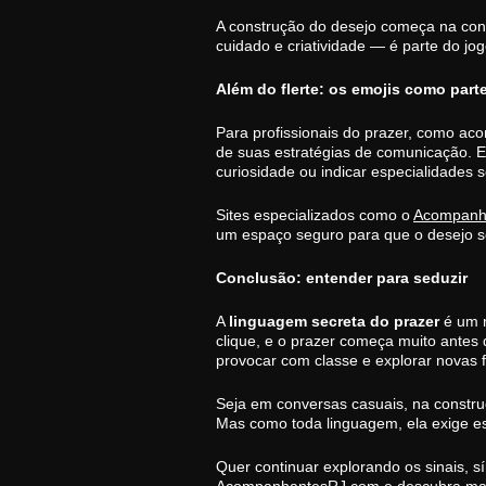
A construção do desejo começa na conv
cuidado e criatividade — é parte do jo
Além do flerte: os emojis como part
Para profissionais do prazer, como a
de suas estratégias de comunicação. Em
curiosidade ou indicar especialidades 
Sites especializados como o
Acompanh
um espaço seguro para que o desejo se
Conclusão: entender para seduzir
A
linguagem secreta do prazer
é um r
clique, e o prazer começa muito antes d
provocar com classe e explorar novas
Seja em conversas casuais, na constru
Mas como toda linguagem, ela exige esc
Quer continuar explorando os sinais,