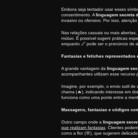
Embora seja tentador usar esses símbo
consentimento. A
linguagem secreta d
invasivo ou ofensivo. Por isso, atenção
Nas relações casuais ou mais abertas
mútuo. É possível sugerir práticas espe
enquanto 🔗 pode ser o prenúncio de 
Fantasias e fetiches representados
A grande vantagem da
linguagem secr
acompanhantes utilizam esse recurso p
Imagine, por exemplo, o envio sutil d
chama (🔥), indicando interesse em dom
funciona como uma ponte entre a mente
Massagens, fantasias e códigos co
Outro campo onde a
linguagem secre
que realizam fantasias
. Clientes podem
como a flor (🌸), que sugerem delicade