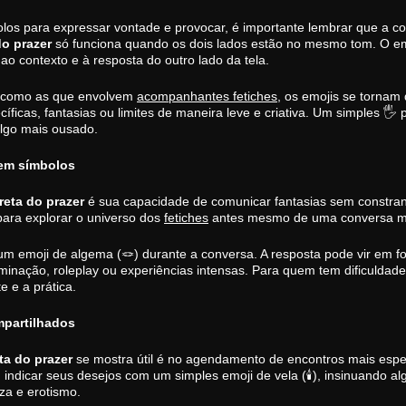
los para expressar vontade e provocar, é importante lembrar que a c
o prazer
só funciona quando os dois lados estão no mesmo tom. O emo
 ao contexto e à resposta do outro lado da tela.
, como as que envolvem
acompanhantes fetiches
, os emojis se torna
cíficas, fantasias ou limites de maneira leve e criativa. Um simples 
algo mais ousado.
 em símbolos
eta do prazer
é sua capacidade de comunicar fantasias sem constrang
ara explorar o universo dos
fetiches
antes mesmo de uma conversa ma
e um emoji de algema (🪢) durante a conversa. A resposta pode vir em
inação, roleplay ou experiências intensas. Para quem tem dificuldade
 e a prática.
mpartilhados
ta do prazer
se mostra útil é no agendamento de encontros mais esp
 indicar seus desejos com um simples emoji de vela (🕯), insinuando a
za e erotismo.