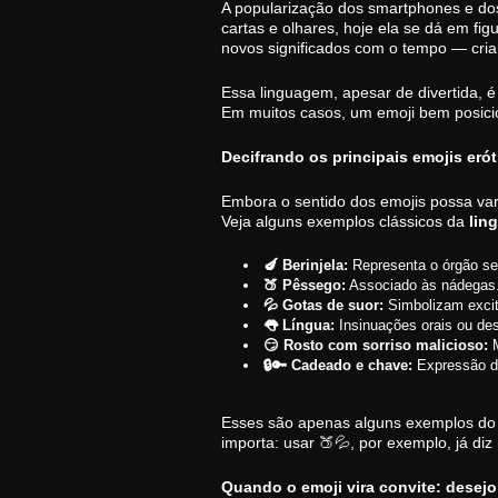
A popularização dos smartphones e dos
cartas e olhares, hoje ela se dá em fi
novos significados com o tempo — cri
Essa linguagem, apesar de divertida, é
Em muitos casos, um emoji bem posicion
Decifrando os principais emojis eró
Embora o sentido dos emojis possa var
Veja alguns exemplos clássicos da
lin
🍆 Berinjela:
Representa o órgão se
🍑 Pêssego:
Associado às nádegas
💦 Gotas de suor:
Simbolizam excit
👅 Língua:
Insinuações orais ou des
😏 Rosto com sorriso malicioso:
M
🔒🔑 Cadeado e chave:
Expressão de
Esses são apenas alguns exemplos do
importa: usar 🍑💦, por exemplo, já di
Quando o emoji vira convite: desej