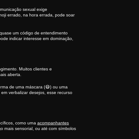
omunicação sexual exige
ji errado, na hora errada, pode soar
m quase um código de entendimento
 pode indicar interesse em dominação,
imento. Muitos clientes e
is aberta.
 forma de uma máscara (😷) ou uma
 em verbalizar desejos, esse recurso
ecíficos, como uma
acompanhantes
lgo mais sensorial, ou até com símbolos