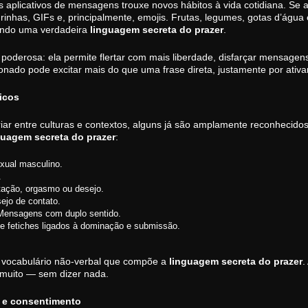
 aplicativos de mensagens trouxe novos hábitos à vida cotidiana. Se 
gurinhas, GIFs e, principalmente, emojis. Frutas, legumes, gotas d’á
ando uma verdadeira
linguagem secreta do prazer
.
 poderosa: ela permite flertar com mais liberdade, disfarçar mensagens
ado pode excitar mais do que uma frase direta, justamente por ativar
ticos
iar entre culturas e contextos, alguns já são amplamente reconhecid
guagem secreta do prazer
:
xual masculino.
.
ação, orgasmo ou desejo.
ejo de contato.
ensagens com duplo sentido.
 fetiches ligados à dominação e submissão.
 vocabulário não-verbal que compõe a
linguagem secreta do prazer
.
z muito — sem dizer nada.
o e consentimento