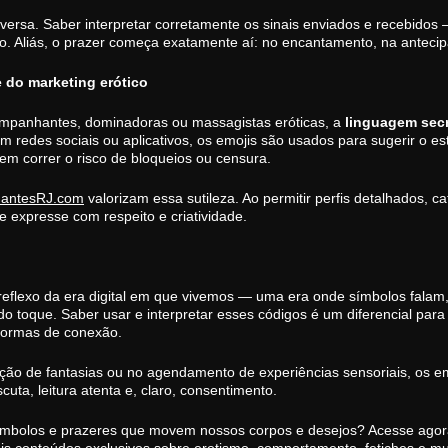
ersa. Saber interpretar corretamente os sinais enviados e recebidos
go. Aliás, o prazer começa exatamente aí: no encantamento, na antecip
e do marketing erótico
companhantes, dominadoras ou massagistas eróticas, a
linguagem secr
 redes sociais ou aplicativos, os emojis são usados para sugerir o es
sem correr o risco de bloqueios ou censura.
antesRJ.com
valorizam essa sutileza. Ao permitir perfis detalhados, ca
 expresse com respeito e criatividade.
eflexo da era digital em que vivemos — uma era onde símbolos fala
o toque. Saber usar e interpretar esses códigos é um diferencial para 
 formas de conexão.
ção de fantasias ou no agendamento de experiências sensoriais, os e
uta, leitura atenta e, claro, consentimento.
 símbolos e prazeres que movem nossos corpos e desejos? Acesse ago