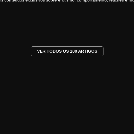
conteúdos exclusivos sobre erotismo, comportamento, fetiches e mu
VER TODOS OS 100 ARTIGOS