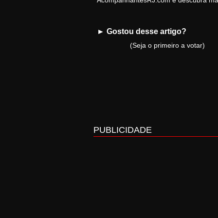
AcompanhantesRJ.com e descubra mais 
► Gostou desse artigo?
(Seja o primeiro a votar)
PUBLICIDADE