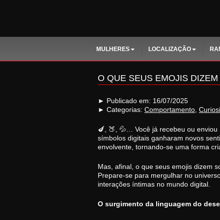
MULHERES
LOCALIZAÇÃO
RA
O QUE SEUS EMOJIS DIZE
► Publicado em: 16/07/2025
► Categorias:
Comportamento
,
Curios
🍆, 🍑, 💦… Você já recebeu ou enviou
símbolos digitais ganharam novos sen
envolvente, tornando-se uma forma cria
Mas, afinal, o que seus emojis dizem s
Prepare-se para mergulhar no univer
interações íntimas no mundo digital.
O surgimento da linguagem do desej