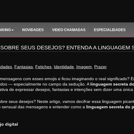
NKING
NOVIDADES
VIDEO CHAMADAS
ESPECIALIDADES
M SOBRE SEUS DESEJOS? ENTENDA A LINGUAGEM 
idades
,
Fantasias
,
Fetiches
,
Identidade
,
Imagem
,
Prazer
 mensagens com esses emojis e ficou imaginando o real significado?
tidos — especialmente no campo da sedução. A
linguagem secreta do
tiva de expressar desejos, fantasias e intenções sem dizer uma única 
obre seus desejos? Neste artigo, vamos decifrar essa linguagem picant
so sensual das mensagens e entender como a
linguagem secreta do p
o digital