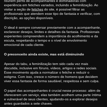
reúnem perfis de acompanhantes e dominadoras com
experiência em fetiches variados, incluindo a feminilização. Ao
visitar a seção de
fetiches
do site, é possível filtrar as
profissionais que atendem esse tipo de fantasia e verificar, com
discrição, as opções disponíveis.
O ideal é sempre conversar previamente com a acompanhante,
esclarecer desejos, limites e detalhes da fantasia. Profissionais
experientes compreendem a importância do acolhimento e da
escuta, respeitando o tempo e o nível de envolvimento
emocional de cada cliente.
O preconceito ainda existe, mas está diminuindo
Apesar do tabu, a feminilização tem sido cada vez mais
discutida, inclusive em fóruns, vídeos, artigos e redes sociais.
Esse movimento ajuda a normalizar o fetiche e reduzir o
estigma. Com isso, cresce o número de homens que decidem
viver essa fantasia de forma saudável, respeitosa e sem culpa.
O papel das acompanhantes é crucial nesse processo: além de
oferecerem um serviço, elas também acolhem uma parte íntima
e vulnerável de seus clientes, ajudando-os a explorar desejos
antes guardados a sete chaves.