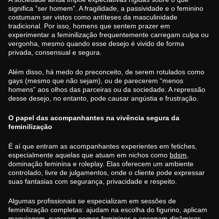
significa “ser homem”. A fragilidade, a passividade e o feminino
costumam ser vistos como antíteses da masculinidade
tradicional. Por isso, homens que sentem prazer em
experimentar a feminilização frequentemente carregam culpa ou
vergonha, mesmo quando esse desejo é vivido de forma
privada, consensual e segura.
Além disso, há medo do preconceito, de serem rotulados como
gays (mesmo que não sejam), ou de parecerem “menos
homens” aos olhos das parceiras ou da sociedade. A repressão
desse desejo, no entanto, pode causar angústia e frustração.
O papel das acompanhantes na vivência segura da
feminilização
É aí que entram as acompanhantes experientes em fetiches,
especialmente aquelas que atuam em nichos como
bdsm
,
dominação feminina e roleplay. Elas oferecem um ambiente
controlado, livre de julgamentos, onde o cliente pode expressar
suas fantasias com segurança, privacidade e respeito.
Algumas profissionais se especializam em sessões de
feminilização completas: ajudam na escolha do figurino, aplicam
maquiagem, sugerem nomes femininos e encenam dinâmicas