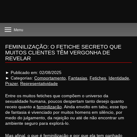
Toggle
Menu
navigation
FEMINILIZAÇÃO: O FETICHE SECRETO QUE
MUITOS CLIENTES TÊM VERGONHA DE
REVELAR
► Publicado em: 02/08/2025
► Categorias:
Comportamento
,
Fantasias
,
Fetiches
,
Identidade
,
Prazer
,
Representatividade
Entre os muitos fetiches que compõem o universo da
sexualidade humana, poucos despertam tanto desejo quanto
receio quanto a
feminilização
. Ainda envolto em tabu, esse tipo
de fantasia é vivenciado por muitos homens em silêncio, por
medo do julgamento, da rejeição ou até de não encontrar um
ambiente seguro para explorá-lo.
Mas afinal, o que é feminilização e por que ela tem ganhado