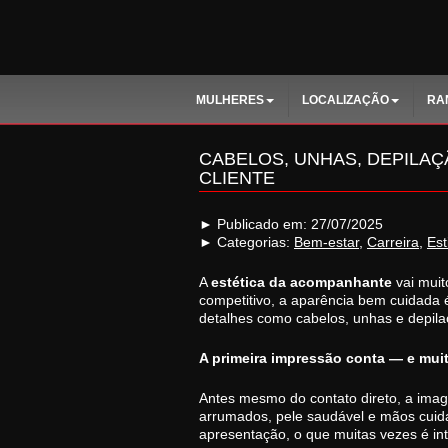
MULHERES
LOCALIZAÇÃO
RA
CABELOS, UNHAS, DEPILAÇ
CLIENTE
► Publicado em: 27/07/2025
► Categorias:
Bem-estar
,
Carreira
,
Est
A
estética da acompanhante
vai muit
competitivo, a aparência bem cuidada é 
detalhes como cabelos, unhas e depilaç
A primeira impressão conta — e mui
Antes mesmo do contato direto, a image
arrumados, pele saudável e mãos cuida
apresentação, o que muitas vezes é in