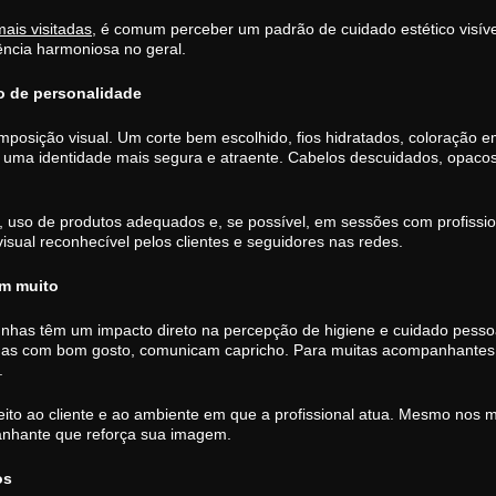
is visitadas
, é comum perceber um padrão de cuidado estético visível
ncia harmoniosa no geral.
o de personalidade
posição visual. Um corte bem escolhido, fios hidratados, coloração 
tir uma identidade mais segura e atraente. Cabelos descuidados, opa
, uso de produtos adequados e, se possível, em sessões com profission
visual reconhecível pelos clientes e seguidores nas redes.
em muito
nhas têm um impacto direto na percepção de higiene e cuidado pess
tadas com bom gosto, comunicam capricho. Para muitas acompanhantes
.
to ao cliente e ao ambiente em que a profissional atua. Mesmo nos m
anhante que reforça sua imagem.
os