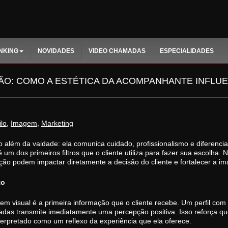
NKING
NOVIDADES
VIDEO CHAMADAS
ESPECIALIDADES
ÃO: COMO A ESTÉTICA DA ACOMPANHANTE INFLUE
ilo
,
Imagem
,
Marketing
o além da vaidade: ela comunica cuidado, profissionalismo e diferenc
um dos primeiros filtros que o cliente utiliza para fazer sua escolha.
ão podem impactar diretamente a decisão do cliente e fortalecer a im
to
m visual é a primeira informação que o cliente recebe. Um perfil com
das transmite imediatamente uma percepção positiva. Isso reforça que 
terpretado como um reflexo da experiência que ela oferece.