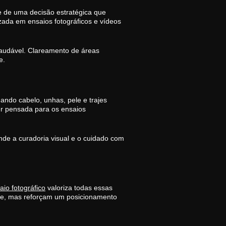
e de uma decisão estratégica que
izada em ensaios fotográficos e vídeos
saudável. Clareamento de áreas
e.
ando cabelo, unhas, pele e trajes
er pensada para os ensaios
onde a curadoria visual e o cuidado com
aio fotográfico
valoriza todas essas
ente, mas reforçam um posicionamento