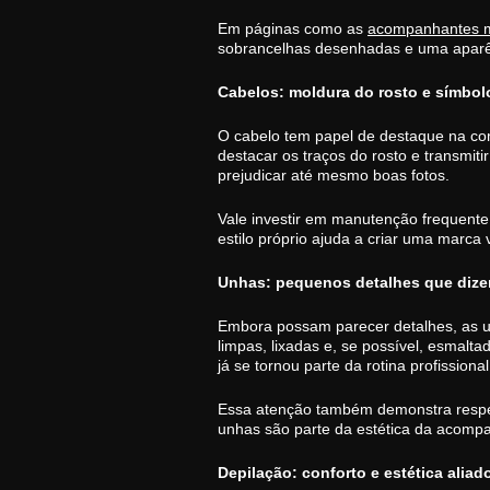
Em páginas como as
acompanhantes ma
sobrancelhas desenhadas e uma aparê
Cabelos: moldura do rosto e símbol
O cabelo tem papel de destaque na com
destacar os traços do rosto e transmi
prejudicar até mesmo boas fotos.
Vale investir em manutenção frequente
estilo próprio ajuda a criar uma marca 
Unhas: pequenos detalhes que diz
Embora possam parecer detalhes, as u
limpas, lixadas e, se possível, esmal
já se tornou parte da rotina profissional
Essa atenção também demonstra respei
unhas são parte da estética da acomp
Depilação: conforto e estética aliad