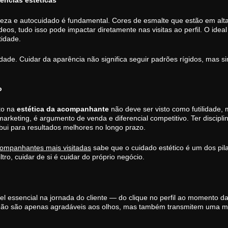
ências estéticas
leza e autocuidado é fundamental. Cores de esmalte que estão em alt
os, tudo isso pode impactar diretamente nas visitas ao perfil. O idea
tidade.
idade. Cuidar da aparência não significa seguir padrões rígidos, mas s
o
to na
estética da acompanhante
não deve ser visto como futilidade, 
marketing, é argumento de venda e diferencial competitivo. Ter discipl
ibui para resultados melhores no longo prazo.
ompanhantes mais visitadas
sabe que o cuidado estético é um dos pil
ro, cuidar de si é cuidar do próprio negócio.
l essencial na jornada do cliente — do clique no perfil ao momento d
não são apenas agradáveis aos olhos, mas também transmitem uma m