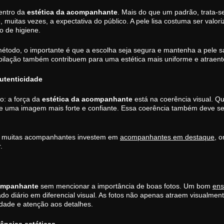
dentro da
estética da acompanhante
. Mais do que um padrão, trata-s
, muitas vezes, a expectativa do público. A pele lisa costuma ser valor
o de higiene.
 método, o importante é que a escolha seja segura e mantenha a pele 
pilação também contribuem para uma estética mais uniforme e atraent
utenticidade
o: a força da
estética da acompanhante
está na coerência visual. Qu
mite uma imagem mais forte e confiante. Essa coerência também deve s
, muitas acompanhantes investem em
acompanhantes em destaque
, 
.
companhante
sem mencionar a importância de boas fotos. Um bom
ens
ado diário em diferencial visual. As fotos não apenas atraem visualm
idade e atenção aos detalhes.