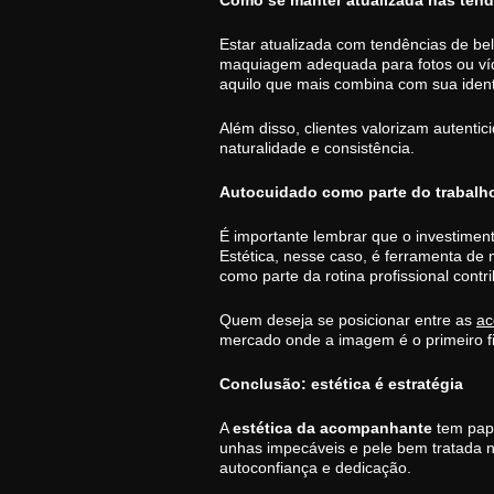
Como se manter atualizada nas tend
Estar atualizada com tendências de be
maquiagem adequada para fotos ou víde
aquilo que mais combina com sua iden
Além disso, clientes valorizam autentic
naturalidade e consistência.
Autocuidado como parte do trabalh
É importante lembrar que o investimen
Estética, nesse caso, é ferramenta de 
como parte da rotina profissional contr
Quem deseja se posicionar entre as
ac
mercado onde a imagem é o primeiro filt
Conclusão: estética é estratégia
A
estética da acompanhante
tem pape
unhas impecáveis e pele bem tratada 
autoconfiança e dedicação.