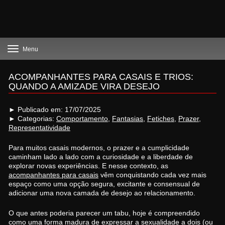
Toggle
Menu
navigation
ACOMPANHANTES PARA CASAIS E TRIOS:
QUANDO A AMIZADE VIRA DESEJO
► Publicado em: 17/07/2025
► Categorias:
Comportamento
,
Fantasias
,
Fetiches
,
Prazer
,
Representatividade
Para muitos casais modernos, o prazer e a cumplicidade
caminham lado a lado com a curiosidade e a liberdade de
explorar novas experiências. E nesse contexto, as
acompanhantes para casais
vêm conquistando cada vez mais
espaço como uma opção segura, excitante e consensual de
adicionar uma nova camada de desejo ao relacionamento.
O que antes poderia parecer um tabu, hoje é compreendido
como uma forma madura de expressar a sexualidade a dois (ou